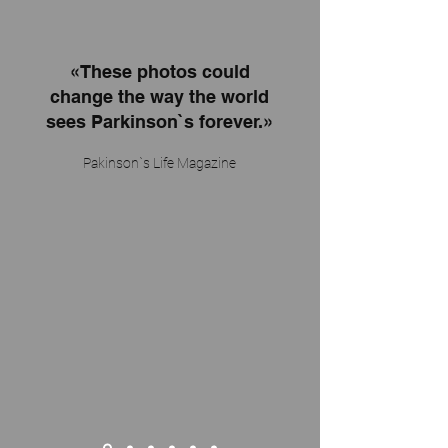
«These photos could
change the way the world
sees Parkinson`s forever.»
Pakinson`s Life Magazine